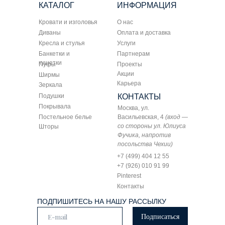
КАТАЛОГ
ИНФОРМАЦИЯ
Кровати и изголовья
О нас
Диваны
Оплата и доставка
Кресла и стулья
Услуги
Банкетки и
Партнерам
кушетки
Пуфы
Проекты
Акции
Ширмы
Карьера
Зеркала
Подушки
КОНТАКТЫ
Покрывала
Москва, ул.
Постельное белье
Васильевская, 4
(вход —
со стороны ул. Юлиуса
Шторы
Фучика, напротив
посольства Чехии)
+7 (499) 404 12 55
+7 (926) 010 91 99
Pinterest
Контакты
ПОДПИШИТЕСЬ НА НАШУ РАССЫЛКУ
Подписаться