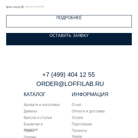
р.
р.
500 000
600 000
95 
ПОДРОБНЕЕ
ОСТАВИТЬ ЗАЯВКУ
+7 (499) 404 12 55
ORDER@LOFFILAB.RU
КАТАЛОГ
ИНФОРМАЦИЯ
Кровати и изголовья
О нас
Диваны
Оплата и доставка
Кресла и стулья
Услуги
Банкетки и
Партнерам
кушетки
Пуфы
Проекты
Акции
Ширмы