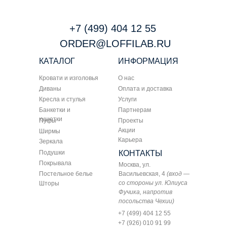
+7 (499) 404 12 55
ORDER@LOFFILAB.RU
КАТАЛОГ
ИНФОРМАЦИЯ
Кровати и изголовья
О нас
Диваны
Оплата и доставка
Кресла и стулья
Услуги
Банкетки и
Партнерам
кушетки
Пуфы
Проекты
Акции
Ширмы
Карьера
Зеркала
Подушки
КОНТАКТЫ
Покрывала
Москва, ул.
Постельное белье
Васильевская, 4
(вход —
со стороны ул. Юлиуса
Шторы
Фучика, напротив
посольства Чехии)
+7 (499) 404 12 55
+7 (926) 010 91 99