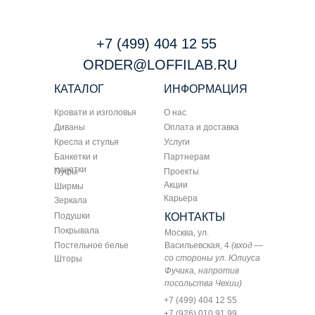
+7 (499) 404 12 55
ORDER@LOFFILAB.RU
КАТАЛОГ
ИНФОРМАЦИЯ
Кровати и изголовья
О нас
Диваны
Оплата и доставка
Кресла и стулья
Услуги
Банкетки и
Партнерам
кушетки
Пуфы
Проекты
Акции
Ширмы
Карьера
Зеркала
Подушки
КОНТАКТЫ
Покрывала
Москва, ул.
Постельное белье
Васильевская, 4
(вход —
со стороны ул. Юлиуса
Шторы
Фучика, напротив
посольства Чехии)
+7 (499) 404 12 55
+7 (926) 010 91 99