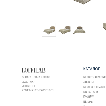
КАТАЛОГ
© 1997 - 2025 Loffilab
Кровати и изгол
ООО "ЛХ"
Диваны
ИНН/КПП
Кресла и стулья
7701347123/770301001
Банкетки и
кушетки
Пуфы
Ширмы