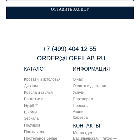
ОСТАВИТЬ ЗАЯВКУ
+7 (499) 404 12 55
ORDER@LOFFILAB.RU
КАТАЛОГ
ИНФОРМАЦИЯ
Кровати и изголовья
О нас
Диваны
Оплата и доставка
Кресла и стулья
Услуги
Банкетки и
Партнерам
кушетки
Пуфы
Проекты
Акции
Ширмы
Карьера
Зеркала
Подушки
КОНТАКТЫ
Покрывала
Москва, ул.
Постельное белье
Васильевская, 4
(вход —