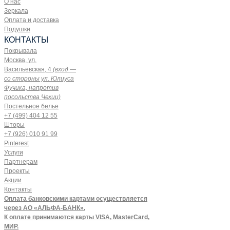
О нас
Зеркала
Оплата и доставка
Подушки
КОНТАКТЫ
Покрывала
Москва, ул.
Васильевская, 4
(вход —
со стороны ул. Юлиуса
Фучика, напротив
посольства Чехии)
Постельное белье
+7 (499) 404 12 55
Шторы
+7 (926) 010 91 99
Pinterest
Услуги
Партнерам
Проекты
Акции
Контакты
Оплата банковскими картами осуществляется
через АО «АЛЬФА-БАНК».
К оплате принимаются карты VISA, MasterCard,
МИР.