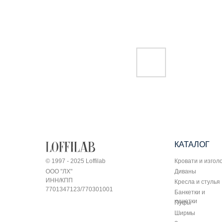
КАТАЛОГ
© 1997 - 2025 Loffilab
Кровати и изгол
ООО "ЛХ"
Диваны
ИНН/КПП
Кресла и стулья
7701347123/770301001
Банкетки и
кушетки
Пуфы
Ширмы