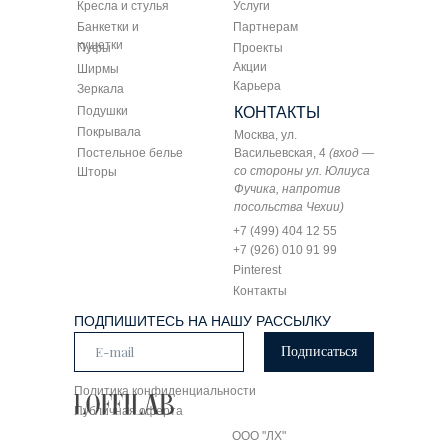
Кресла и стулья
Услуги
Банкетки и
Партнерам
кушетки
Пуфы
Проекты
Акции
Ширмы
Карьера
Зеркала
Подушки
КОНТАКТЫ
Покрывала
Москва, ул.
Постельное белье
Васильевская, 4
(вход —
со стороны ул. Юлиуса
Шторы
Фучика, напротив
посольства Чехии)
+7 (499) 404 12 55
+7 (926) 010 91 99
Pinterest
Контакты
ПОДПИШИТЕСЬ НА НАШУ РАССЫЛКУ
Подписаться
Политика конфиденциальности
Публичная оферта
ООО "ЛХ"