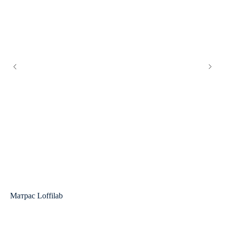
Матрас Loffilab
Ма