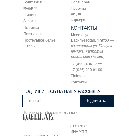
Банкетки и
Партнерам
кушетки
Пуфы
Проекты
Акции
Ширмы
Карьера
Зеркала
Подушки
КОНТАКТЫ
Покрывала
Москва, ул.
Постельное белье
Васильевская, 4
(вход —
со стороны ул. Юлиуса
Шторы
Фучика, напротив
посольства Чехии)
+7 (499) 404 12 55
+7 (926) 010 91 99
Pinterest
Контакты
ПОДПИШИТЕСЬ НА НАШУ РАССЫЛКУ
Подписаться
Политика конфиденциальности
Публичная оферта
ООО "ЛХ"
ИНН/КПП