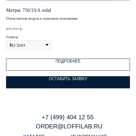
Матрас 750/33/A solid
Ма
Очень мягкая модель в люксовом исполнении
Высота матраса: 33 см
р.
105 000
Размер
ПОДРОБНЕЕ
ОСТАВИТЬ ЗАЯВКУ
+7 (499) 404 12 55
ORDER@LOFFILAB.RU