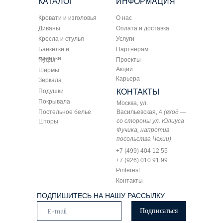
КАТАЛОГ
ИНФОРМАЦИЯ
Кровати и изголовья
О нас
Диваны
Оплата и доставка
Кресла и стулья
Услуги
Банкетки и
Партнерам
кушетки
Пуфы
Проекты
Акции
Ширмы
Карьера
Зеркала
Подушки
КОНТАКТЫ
Покрывала
Москва, ул.
Постельное белье
Васильевская, 4
(вход —
со стороны ул. Юлиуса
Шторы
Фучика, напротив
посольства Чехии)
+7 (499) 404 12 55
+7 (926) 010 91 99
Pinterest
Контакты
ПОДПИШИТЕСЬ НА НАШУ РАССЫЛКУ
Подписаться