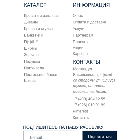
КАТАЛОГ
ИНФОРМАЦИЯ
Кровати и изголовья
О нас
Диваны
Оплата и доставка
Кресла и стулья
Услуги
Банкетки и
Партнерам
кушетки
Пуфы
Проекты
Акции
Ширмы
Карьера
Зеркала
Подушки
КОНТАКТЫ
Покрывала
Москва, ул.
Постельное белье
Васильевская, 4
(вход —
со стороны ул. Юлиуса
Шторы
Фучика, напротив
посольства Чехии)
+7 (499) 404 12 55
+7 (926) 010 91 99
Pinterest
Контакты
ПОДПИШИТЕСЬ НА НАШУ РАССЫЛКУ
Подписаться